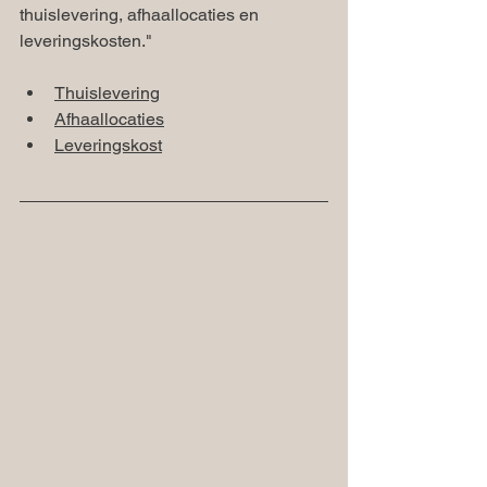
thuislevering, afhaallocaties en 
leveringskosten."
Thuislevering
Afhaallocaties
Leveringskost