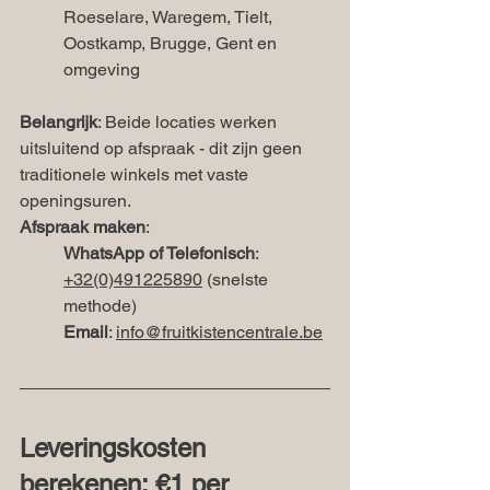
Roeselare, Waregem, Tielt, 
Oostkamp, Brugge, Gent en 
omgeving
Belangrijk
: Beide locaties werken 
uitsluitend op afspraak - dit zijn geen 
traditionele winkels met vaste 
openingsuren.
Afspraak maken
:
WhatsApp of Telefonisch
: 
+32(0)491225890
 (snelste 
methode)
Email
: 
info@fruitkistencentrale.be
Leveringskosten 
berekenen: €1 per 