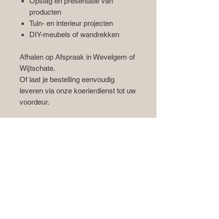
Opslag en presentatie van
producten
Tuin- en interieur projecten
DIY-meubels of wandrekken
Afhalen op Afspraak in Wevelgem of
Wijtschate.
Of laat je bestelling eenvoudig
leveren via onze koerierdienst tot uw
voordeur.
*Product kan afwijken van de foto's.
Fruitkisten Centrale
Contactgegevens