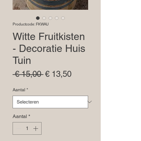
Productcode: FKWAU
Witte Fruitkisten
- Decoratie Huis
Tuin
Normale
Verkoopprijs
 € 15,00 
€ 13,50
prijs
Aantal
*
Aantal
*